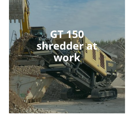
GT 150
shredder at
work